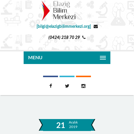
[bilgi@elazigbilimmerkezi.org]
(0424) 218 70 29
MENU
Aralık
21
2019